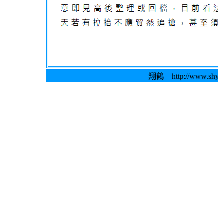
翔鶴
http://www.sh